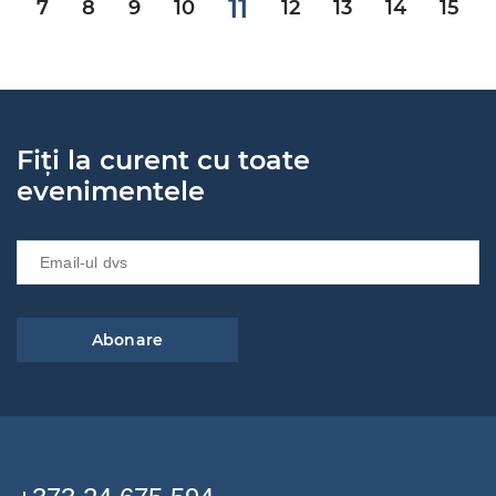
11
7
8
9
10
12
13
14
15
Fiți la curent cu toate
evenimentele
Abonare