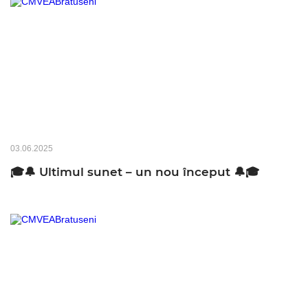
03.06.2025
🎓🔔 Ultimul sunet – un nou început 🔔🎓