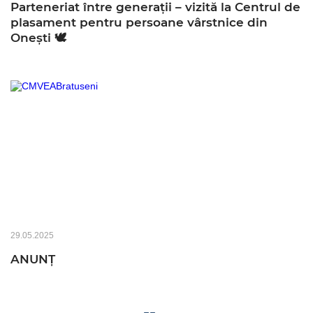
Parteneriat între generații – vizită la Centrul de
plasament pentru persoane vârstnice din
Onești 🕊️
29.05.2025
ANUNȚ